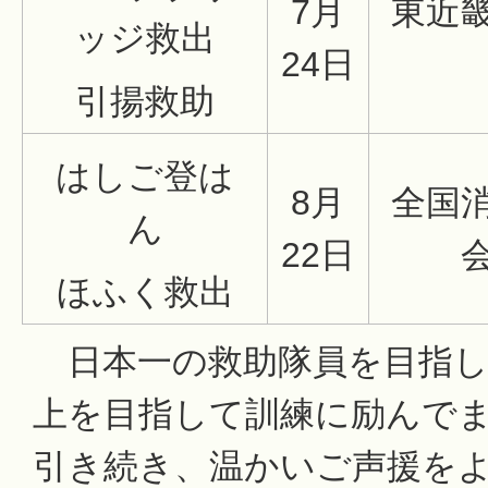
7月
東近
ッジ救出
24日
引揚救助
はしご登は
8月
全国
ん
22日
ほふく救出
日本一の救助隊員を目指し
上を目指して訓練に励んで
引き続き、温かいご声援を