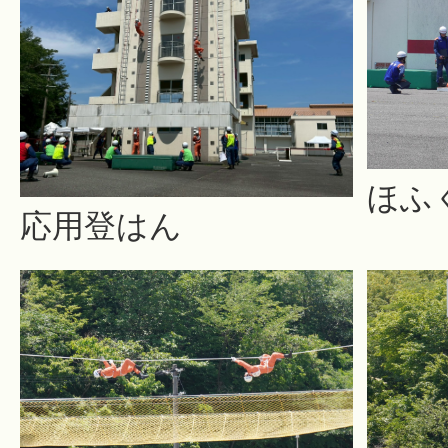
ほふ
応用登はん