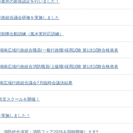
事業所の新規認定を行いました！
行政組合議会研修を実施しました
援助隊出動訓練（風水害対応訓練）
湖南広域行政組合職員(一般行政職)採用試験 第1次試験合格発表
湖南広域行政組合消防職員(上級職)採用試験 第1次試験合格発表
湖南広域行政組合議会7月臨時会議決結果
の防災スクールを開催！
を実施しました！
 消防総合演習・消防フェア2026を同時開催します‼