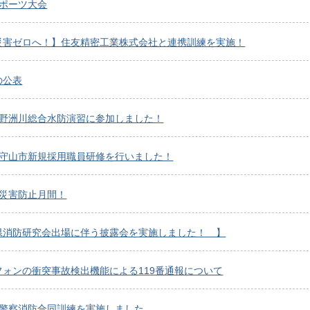
スポーツ大会
災害ゼロへ！】住友精密工業株式会社と連携訓練を実施！
の公表
度野洲川総合水防演習に参加しました！
度守山市新規採用職員研修を行いました！
砂災害防止月間！
県消防研究会出場に伴う披露会を実施しました！ 】
フォンの衝突事故検出機能による119番通報について
度警察消防合同訓練を実施しました