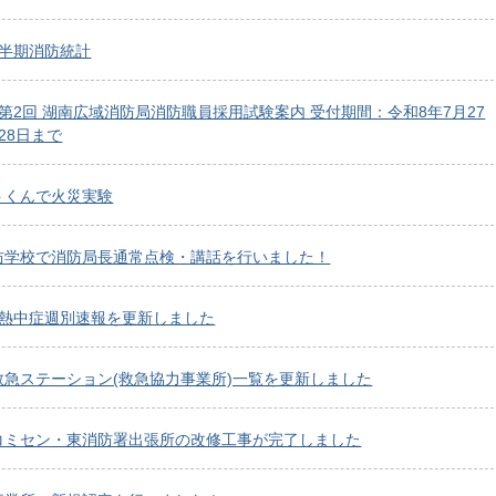
上半期消防統計
第2回 湖南広域消防局消防職員採用試験案内 受付期間：令和8年7月27
28日まで
トくんで火災実験
防学校で消防局長通常点検・講話を行いました！
度熱中症週別速報を更新しました
救急ステーション(救急協力事業所)一覧を更新しました
コミセン・東消防署出張所の改修工事が完了しました