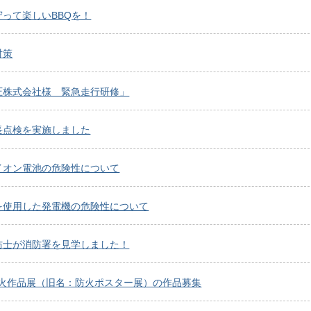
守って楽しいBBQを！
対策
圧株式会社様 緊急走行研修」
長点検を実施しました
イオン電池の危険性について
を使用した発電機の危険性について
防士が消防署を見学しました！
 防火作品展（旧名：防火ポスター展）の作品募集