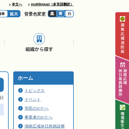
本文へ
multilingual（多言語翻訳）
背景色変更
ホーム
トピックス
0日
イベント
市民のかたへ
事業者のかたへ
湖南広域休日急病診療