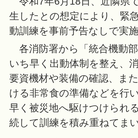
令和7年6月18日、近隣県
生したとの想定により、緊
動訓練を事前予告なしで実
各消防署から「統合機動部
いち早く出動体制を整え、
要資機材や装備の確認、ま
ける非常食の準備などを行
早く被災地へ駆けつけられ
続して訓練を積み重ねてま