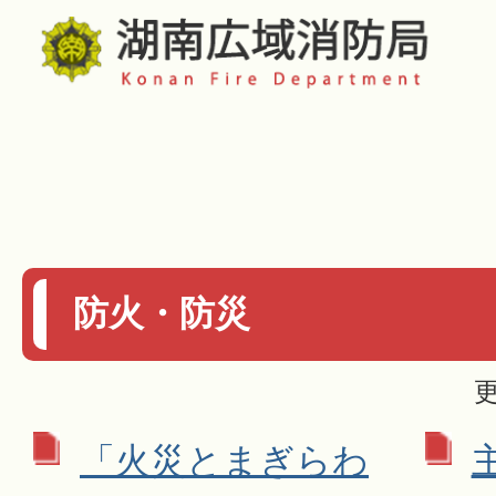
防火・防災
更
「火災とまぎらわ